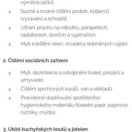
výměna sáčků.
Suché a mokré čištění podlah, koberců
(vysávání) a schodišť.
Utírání prachu na nábytku, parapetech,
radiátorech, dveřích a vypínačích.
Mytí a leštění oken, zrcadel a skleněných výplní.
2. Čištění sociálních zařízení
Mytí, dezinfekce a odvápnění toalet, pisoárů a
umyvadel.
Čištění sprchových koutů, van a obkladů.
Pravidelné doplňování spotřebního
hygienického materiálu (toaletní papír, papírové
ručníky, mýdlo).
3. Úklid kuchyňských koutů a jídelen