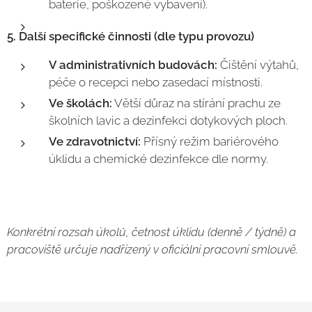
baterie, poškozené vybavení).
5. Další specifické činnosti (dle typu provozu)
V administrativních budovách:
Čištění výtahů,
péče o recepci nebo zasedací místnosti.
Ve školách:
Větší důraz na stírání prachu ze
školních lavic a dezinfekci dotykových ploch.
Ve zdravotnictví:
Přísný režim bariérového
úklidu a chemické dezinfekce dle normy.
Konkrétní rozsah úkolů, četnost úklidu (denně / týdně) a
pracoviště určuje nadřízený v oficiální pracovní smlouvě.